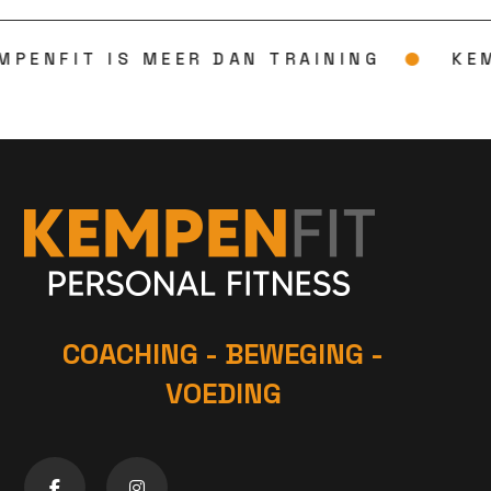
●
MPENFIT IS MEER DAN TRAINING
KEM
COACHING - BEWEGING -
VOEDING