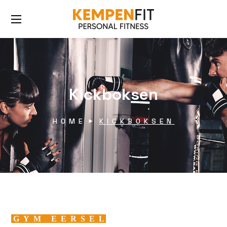
Kickboksen
HOME
KICKBOKSEN
GYM EERSEL