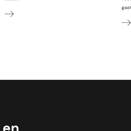
gaat
 en