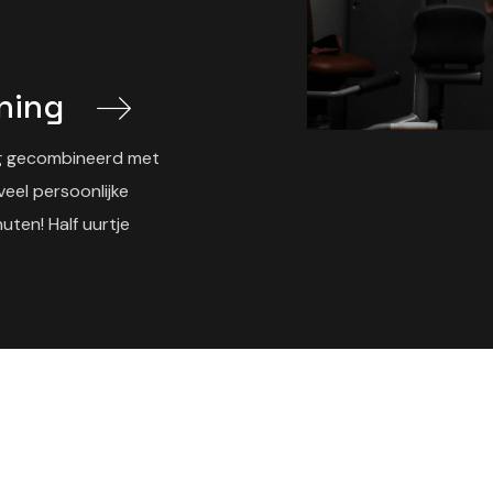
ining
ng gecombineerd met
veel persoonlijke
ten! Half uurtje