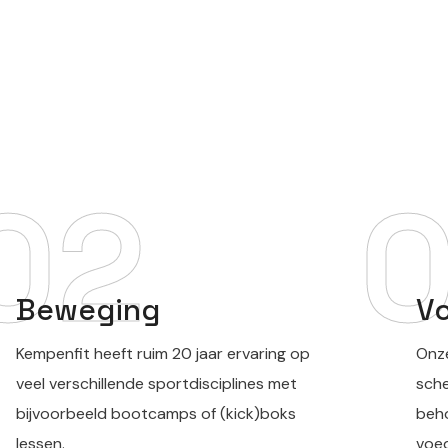
02
Beweging
V
Kempenfit heeft ruim 20 jaar ervaring op
Onz
veel verschillende sportdisciplines met
sche
bijvoorbeeld bootcamps of (kick)boks
beho
lessen.
voed