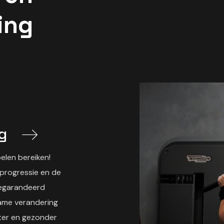
ing
ng
len bereiken!
 progressie en de
gegarandeerd
ame verandering
itter en gezonder